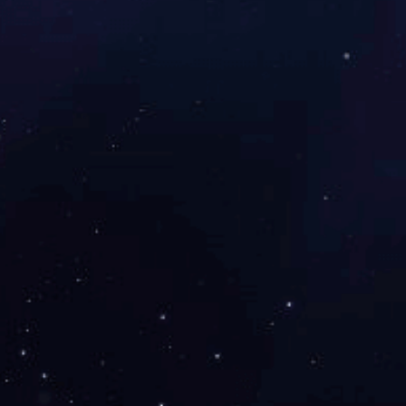
上一篇：
职业健康安全管理体系认证
下一篇：
湖南省建设工程招标投标协会信用评价AAA荣
乐鱼网页版登录
业务范围
乐鱼网
入口-乐鱼(中国)
入口
全过程工程咨询
公司简介
公司要闻
综合决策咨询
董事长致辞
行业关注
招标采购
乐鱼网页版登录入口
政策法规
造价咨询
组织构架
项目管理
发展历程