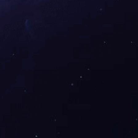
2021-04-08
技能考核促成长，夯实业务
强专业——我司开展2021年
度第一次专业能力考核
2021-04-02
2021年清明节文明祭祀倡议
书
2021-04-01