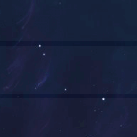
年06月17日