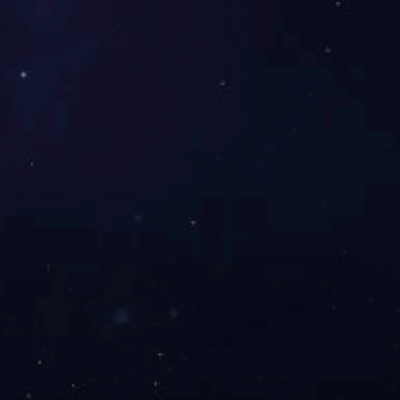
誉
页版登录
党建专栏
人力资源
学习强国
业务团队
党群活动
学习园地
招聘动态