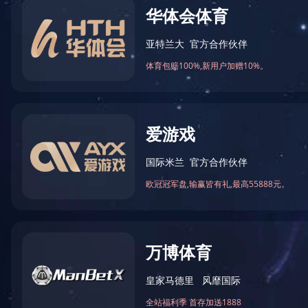
质量管理体系认证
乐鱼网页版登录入口-乐鱼(中国)
>
荣誉资质
2021