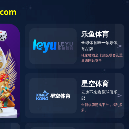
0731-22291719
经典案例
党建专栏
人力资源
联系我们