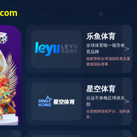
0731-22291719
经典案例
党建专栏
人力资源
联系我们