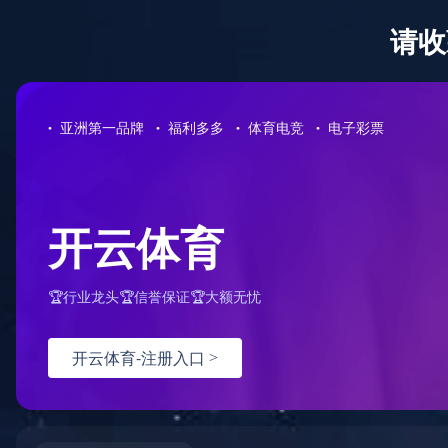
乐鱼网页版登录入口
乐鱼网页版登录入口
乐鱼网页