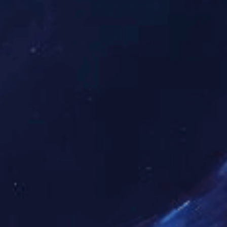
2021-04-08
技能考核促成长，夯实业务
强专业——我司开展2021年
度第一次专业能力考核
2021-04-02
2021年清明节文明祭祀倡议
书
2021-04-01