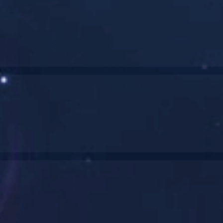
-乐鱼(中国) “爸”气十足的炫“父”
年06月20日
工征集《我和我的爸爸》小故事，大家积极响应，踊跃投稿，从
，分享了自己作为父亲陪孩子相处、成长的过程。经过筛选，以