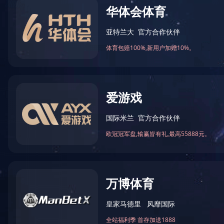
工程咨询甲级资信
乐鱼网页版登录入口-乐鱼(中国)
>
荣誉资质
2021