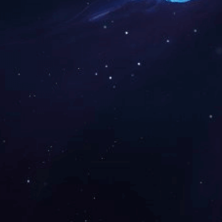
下一篇：
没有了
乐鱼网页版登录
业务范围
乐鱼网
入口-乐鱼(中国)
入口
全过程工程咨询
公司简介
公司要闻
综合决策咨询
董事长致辞
行业关注
招标采购