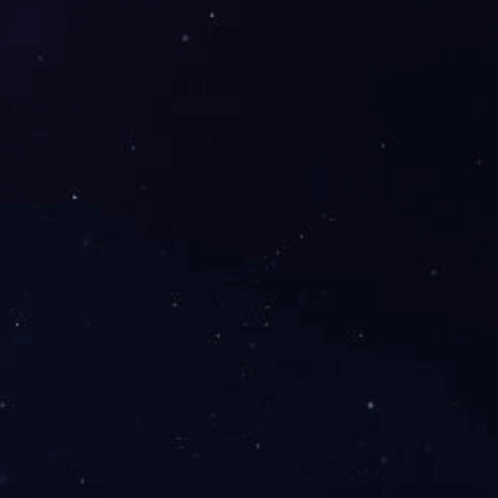
耀！
2024-09-16
致公党株洲市委会领导莅临
我司调研考察
2024-09-14
乐鱼网页版登录入口-乐鱼(中
国) 召开年中工作总结汇报交
流会
2024-08-06
关注万达
联系方式
0731-22291719
0731-22291715
hnwd2005@qq.com