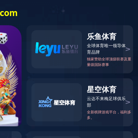
0731-22291719
经典案例
党建专栏
人力资源
联系我们