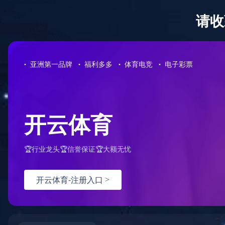
乐鱼网页版登录入口
乐鱼网页版登录入口
乐鱼网页