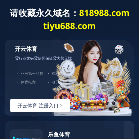
乐鱼网页版登录入口
全省招采竞技展锋芒 | 我司参赛代表勇夺个人一等
奖，团队斩获团体二等奖
乐鱼网页版登录入口-乐鱼(中国)
>
公司要闻
2025年11月27日